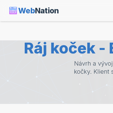
Web
Nation
Ráj koček -
Návrh a vývo
kočky. Klient 