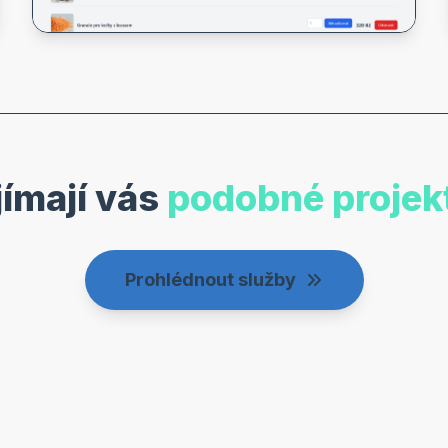
jímají vás
podobné projek
Prohlédnout služby