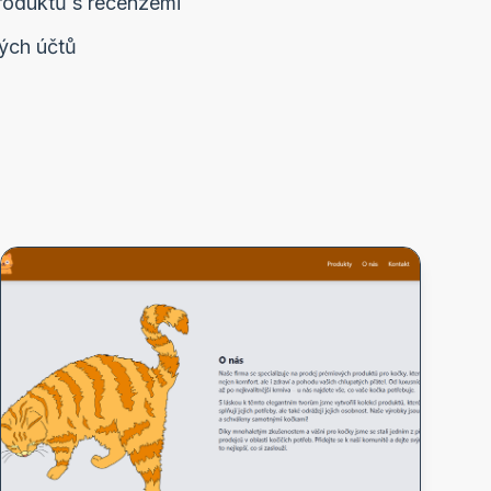
produktů s recenzemi
kých účtů