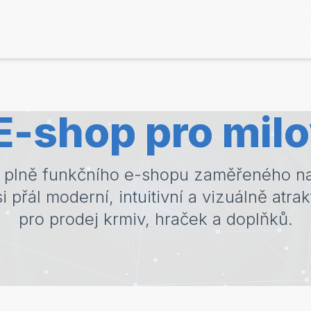
 E-shop pro mil
j plně funkčního e-shopu zaměřeného na
si přál moderní, intuitivní a vizuálně atrak
pro prodej krmiv, hraček a doplňků.