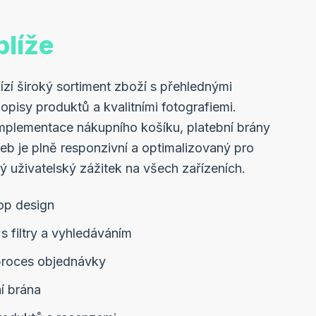
blíže
zí široký sortiment zboží s přehlednými
popisy produktů a kvalitními fotografiemi.
implementace nákupního košíku, platební brány
b je plně responzivní a optimalizovaný pro
ný uživatelský zážitek na všech zařízeních.
op design
s filtry a vyhledáváním
proces objednávky
í brána